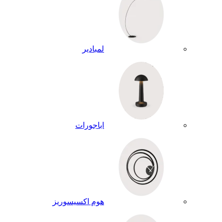
لمبادير
اباجورات
هوم اكسيسوريز