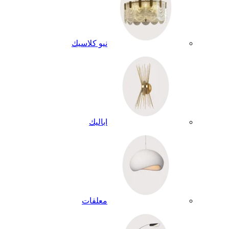
نيو كلاسيك
اباليك
معلقات