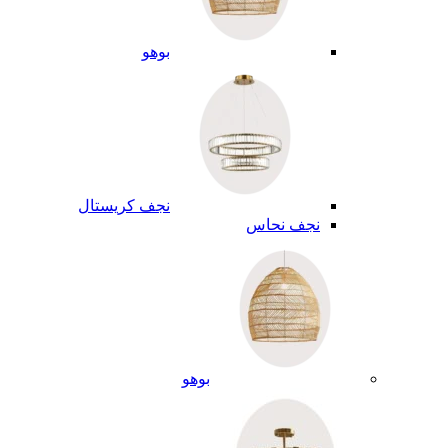
بوهو
نجف كريستال
نجف نحاس
بوهو