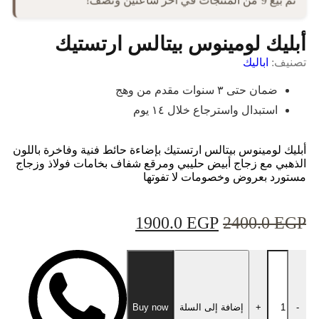
تم بيع 9 من المنتجات في آخر ساعتين ونصف!
أبليك لومينوس بيتالس ارتستيك
تصنيف:
اباليك
ضمان حتى ٣ سنوات مقدم من وهج
استبدال واسترجاع خلال ١٤ يوم
أبليك لومينوس بيتالس ارتستيك بإضاءة حائط فنية وفاخرة باللون
الذهبي مع زجاج أبيض حليبي ومرقع شفاف بخامات فولاذ وزجاج
مستورد بعروض وخصومات لا تفوتها
1900.0
EGP
2400.0
EGP
-
+
إضافة إلى السلة
Buy now