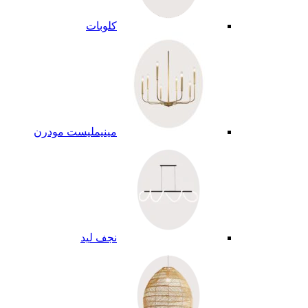
كلوبات
مينيمليست مودرن
نجف ليد