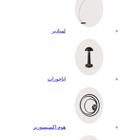
لمبادير
اباجورات
هوم اكسيسوريز