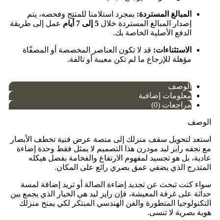
المبالغ المستردة:
بمجرد استلامنا للمنتج وفحصه، يتم
إصدار المبالغ المستردة خلال
5 إلى 7 أيام
عمل إلى طريقة
الدفع الأصلية الخاصة بك.
الاستثناءات:
قد لا تكون العناصر المخصصة أو المصفّاة
مؤهلة للإرجاع ما لم تكن معيبة أو تالفة.
الوصف
معلومات إضافية
مراجعات (0)
الوصف
​استعد لتحويل سقف منزلك إلى منصة عرض فنية تخطف الأبصار
مع نجفه رايز ليد مودرن هذا التصميم لا يمثل فقط وحدة إضاءة
عادية، بل هو تجسيد لمفهوم الارتفاع والفخامة بفضل هيكله
المتدرج الذي يضفي عمق بصري رائع على المكان.
سواء كنت تبحث عن تجديد إضاءة الصالة أو تريد إضافة لمسة
حداثة على غرفة المعيشة، فإن رايز ليد هي الخيار الذي يجمع بين
التكنولوجيا المتطورة والفن الهندسي المبتكر لكي يمنح منزلك
هوية بصرية لا تنسى.