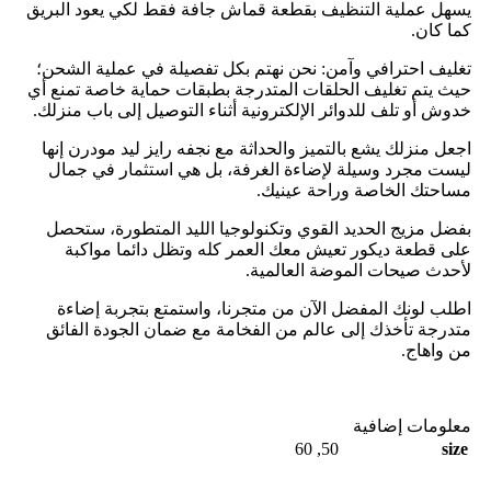
يسهل عملية التنظيف بقطعة قماش جافة فقط لكي يعود البريق
كما كان.
​تغليف احترافي وآمن: نحن نهتم بكل تفصيلة في عملية الشحن؛
حيث يتم تغليف الحلقات المتدرجة بطبقات حماية خاصة تمنع أي
خدوش أو تلف للدوائر الإلكترونية أثناء التوصيل إلى باب منزلك.
​اجعل منزلك يشع بالتميز والحداثة مع نجفه رايز ليد مودرن إنها
ليست مجرد وسيلة لإضاءة الغرفة، بل هي استثمار في جمال
مساحتك الخاصة وراحة عينيك.
بفضل مزيج الحديد القوي وتكنولوجيا الليد المتطورة، ستحصل
على قطعة ديكور تعيش معك العمر كله وتظل دائما مواكبة
لأحدث صيحات الموضة العالمية.
​اطلب لونك المفضل الآن من متجرنا، واستمتع بتجربة إضاءة
متدرجة تأخذك إلى عالم من الفخامة مع ضمان الجودة الفائق
من واهاج.
معلومات إضافية
60
,
50
size