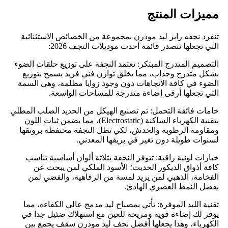
​مميزات المنتج
​تنفرد نجفه رايز ليد مودرن بمجموعة من الخصائص الاستثنائية
التي تجعلها تتصدر قائمة أحدث موديلات النجف 2026:
​التصميم المتدرج المبتكر: تعتمد النجفة على توزيع حلقات الضوء
بشكل متدرج وجذاب، مما يخلق توازن فني فريد يسمح بتوزيع
الضوء في كافة الاتجاهات دون وجود زوايا مظلمة، وهي السمة
التي تجعلها أرقى إضاءة متدرجة للمساحات الواسعة.
​خامات فائقة التحمل: تم تصنيع الهيكل من الحديد الصلب المطلي
بتقنية الكهرباء الساكنة (Electrostatic)، مما يضمن ثبات اللون
ومقاومة الرطوبة والخدش، لكي تظل النجفة محتفظة برونقها
لسنوات طويلة دون تغير في بريقها المعدني.
​خيارات لونية راقية: تتوفر النجفة بثلاثة ألوان أساسية تناسب
كافة أذواق الديكور الحديث؛ الأسود الملكي لمن يبحث عن
الفخامة، الذهبي لمن يريد لمسة من الرفاهية، والفضي لمن
يفضل النمط العصري الهادئ.
​تقنية الليد الموفرة: تأتي بمصباح ليد مدمج عالي الكفاءة، مما
يوفر لك إضاءة قوية ومريحة للعين مع استهلاك ضئيل جدا في
الكهرباء، وهذا يجعلها أفضل نجف ليد مودرن سقف يجمع بين