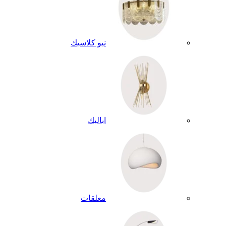
نيو كلاسيك
اباليك
معلقات