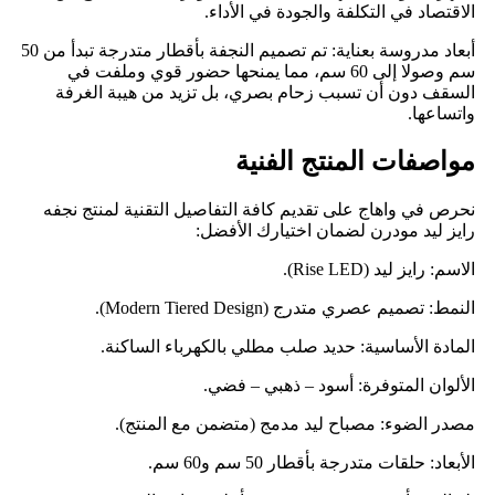
الاقتصاد في التكلفة والجودة في الأداء.
​أبعاد مدروسة بعناية: تم تصميم النجفة بأقطار متدرجة تبدأ من 50
سم وصولا إلى 60 سم، مما يمنحها حضور قوي وملفت في
السقف دون أن تسبب زحام بصري، بل تزيد من هيبة الغرفة
واتساعها.
​مواصفات المنتج الفنية
​نحرص في واهاج على تقديم كافة التفاصيل التقنية لمنتج نجفه
رايز ليد مودرن لضمان اختيارك الأفضل:
​الاسم: رايز ليد (Rise LED).
​النمط: تصميم عصري متدرج (Modern Tiered Design).
​المادة الأساسية: حديد صلب مطلي بالكهرباء الساكنة.
​الألوان المتوفرة: أسود – ذهبي – فضي.
​مصدر الضوء: مصباح ليد مدمج (متضمن مع المنتج).
​الأبعاد: حلقات متدرجة بأقطار 50 سم و60 سم.