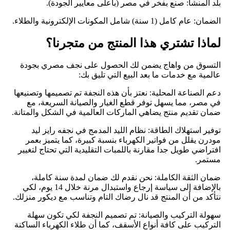
​بلد المنشأ: صنع بفخر في مصر (بأعلى معايير الجودة).
​الضمان: عام كامل (1 سنة) شامل المكونات الإلكترونية والطلاء.
​لماذا تشتري هذا المنتج من متجرنا؟
​التسوق من واهاج يضمن لك الحصول على نجف مصري بجودة
عالمية مع خدمات ما بعد البيع التي تليق بك:
​دعم الصناعة المحلية: نعتز بأن هذه النجفة تم تصميمها وتصنيعها
في مصر، مما يسهل توفر قطع الغيار والصيانة السريعة، مع
ضمان تقديم منتج يضاهي الماركات العالمية في الشكل والمتانة.
​توفير استهلاك الطاقة: نظام الليد المدمج في نجفه رايز ليد
مودرن يقلل من فواتير الكهرباء بنسبة كبيرة، كما يتميز بعمر
افتراضي طويل جدا مقارنة باللمبات التقليدية التي تحتاج لتغيير
مستمر.
​ضمان الثقة الكاملة: نحن نقدم لك ضمان لمدة سنة كاملة،
بالإضافة إلى سياسة إرجاع واستبدال مرنة خلال 14 يوم، لكي
نتأكد من أن المنتج قد نال رضاك التام وتناسب مع ديكور منزلك.
​سهولة التركيب والصيانة: تم تصميم النجفة لكي تكون سهلة
التركيب على كافة أنواع الأسقف، كما أن طلاء الكهرباء الساكنة