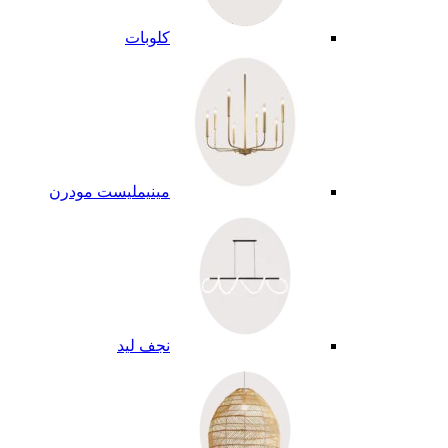
كلوبات
مينيمليست مودرن
نجف ليد