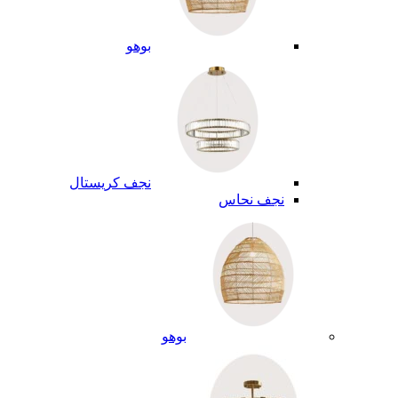
بوهو
نجف كريستال
نجف نحاس
بوهو