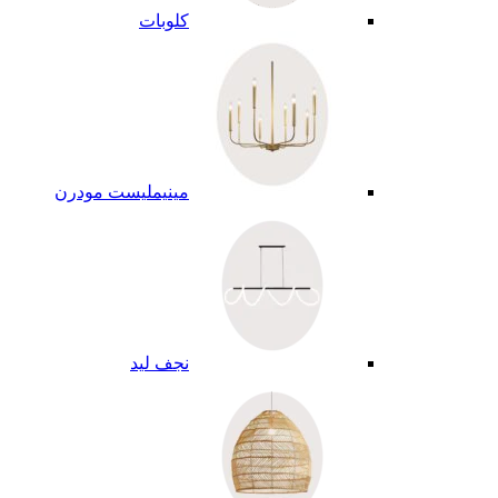
كلوبات
مينيمليست مودرن
نجف ليد