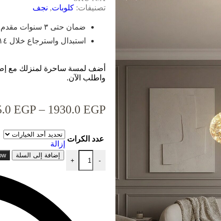
تصنيفات:
كلوبات
,
نجف
ضمان حتى ٣ سنوات مقدم من وهج
استبدال واسترجاع خلال ١٤ يوم
أضف لمسة ساحرة لمنزلك مع إضاء
واطلب الآن.
5.0
EGP
–
1930.0
EGP
عدد الكرات
إزالة
إضافة إلى السلة
ow
+
-