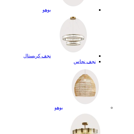
بوهو
نجف كريستال
نجف نحاس
بوهو