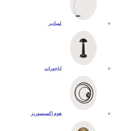
لمبادير
اباجورات
هوم اكسيسوريز