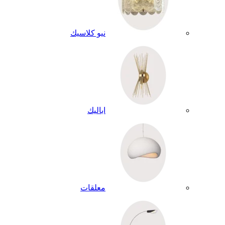
نيو كلاسيك
اباليك
معلقات