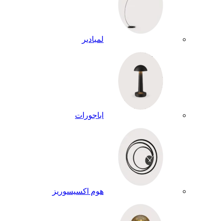
لمبادير
اباجورات
هوم اكسيسوريز