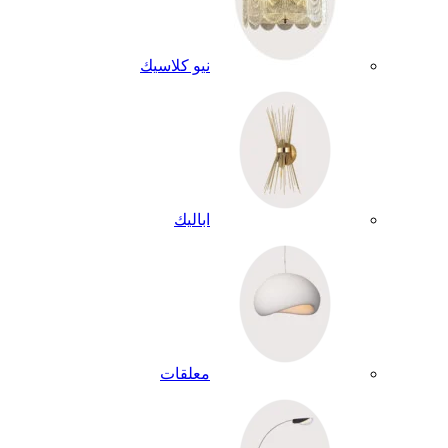
نيو كلاسيك
اباليك
معلقات