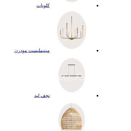
كلوبات
مينيمليست مودرن
نجف ليد