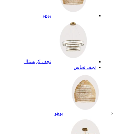
بوهو
نجف كريستال
نجف نحاس
بوهو