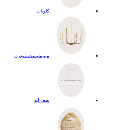
كلوبات
مينيمليست مودرن
نجف ليد