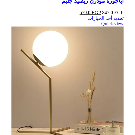
اباجوره مودرن ريفنيد جليم
579.0
EGP
847.0
EGP
تحديد أحد الخيارات
Quick view