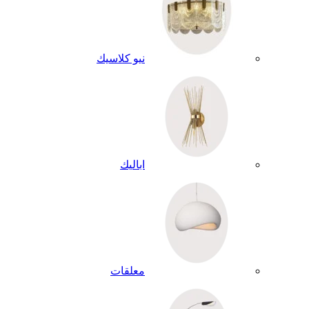
نيو كلاسيك
اباليك
معلقات