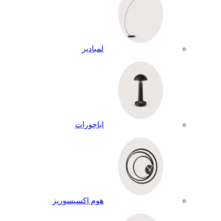
لمبادير
اباجورات
هوم اكسيسوريز