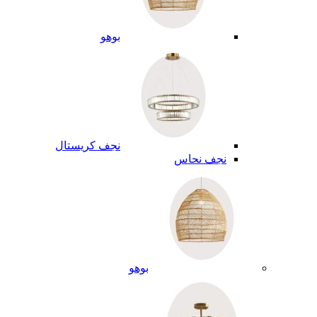
بوهو
نجف كريستال
نجف نحاس
بوهو