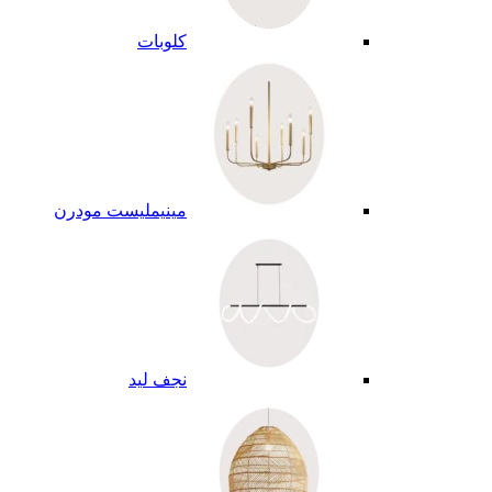
كلوبات
مينيمليست مودرن
نجف ليد