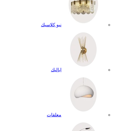
نيو كلاسيك
اباليك
معلقات