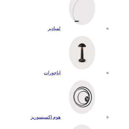
لمبادير
اباجورات
هوم اكسيسوريز