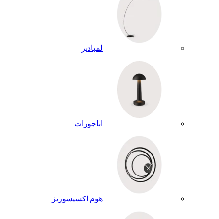
لمبادير
اباجورات
هوم اكسيسوريز