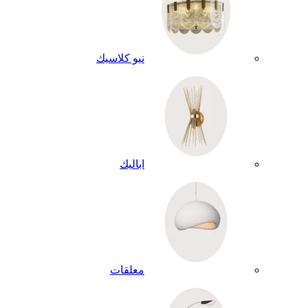
نيو كلاسيك
اباليك
معلقات