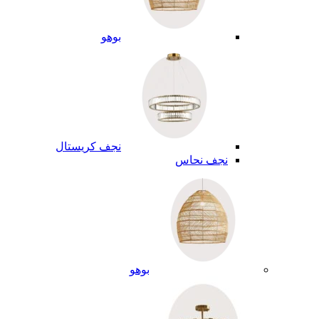
بوهو
نجف كريستال
نجف نحاس
بوهو