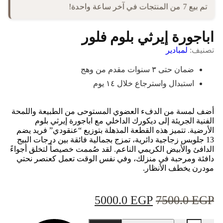
تم بيع 7 من المنتجات في آخر ساعة واحدة!
اباجورة إيرثي بلوم فلور
تصنيف:
لمبادير
ضمان حتى ٣ سنوات مقدم من وهج
استبدال واسترجاع خلال ١٤ يوم
أضف لمسة من الدفء العضوي المستوحى من الطبيعة واللمحة
الفنية الجريئة إلى ديكورك الداخلي مع اباجورة إيرثي بلوم
الأرضية. تتميز هذه القطعة المذهلة بتوزيع “عنقودي” فريد يضم
13 جلوبس زجاجية دائرية، تمزج بجمالية فائقة بين درجات البيج
الدافئ والأبيض الكريمي الناعم. لقد صُممت خصيصاً لتخلق أجواءً
دافئة ومرحبة في منزلك، وفي نفس الوقت تعمل كعنصر نحتي
مودرن يخطف الأنظار.
5000.0
EGP
7500.0
EGP