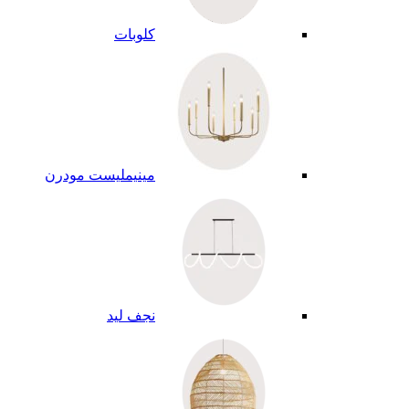
كلوبات
مينيمليست مودرن
نجف ليد