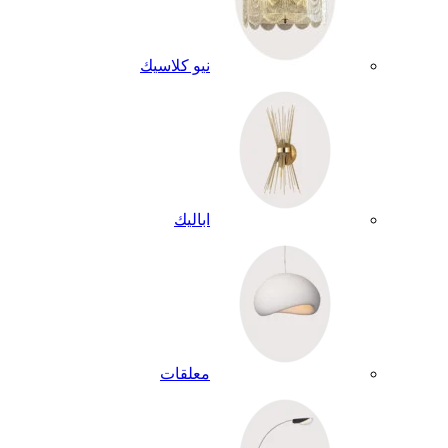
نيو كلاسيك
اباليك
معلقات