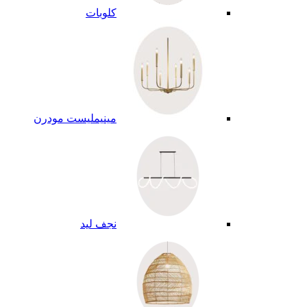
كلوبات
مينيمليست مودرن
نجف ليد