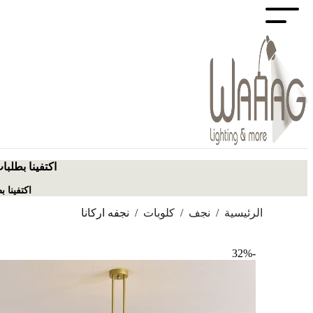
اكتفينا بطلبا
اكتفينا 
الرئيسية
/
نجف
/
كلوبات
/
نجفه اركانا
-32%