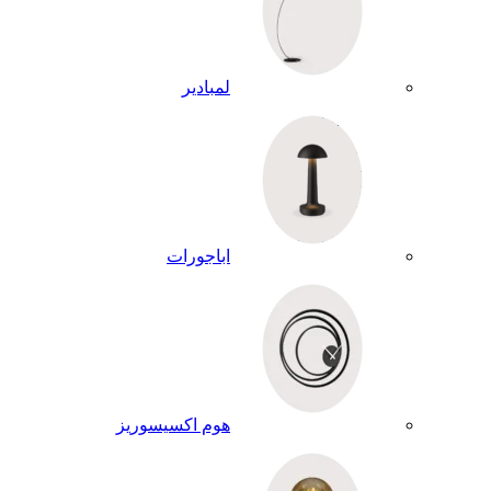
لمبادير
اباجورات
هوم اكسيسوريز