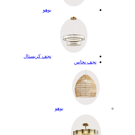
بوهو
نجف كريستال
نجف نحاس
بوهو