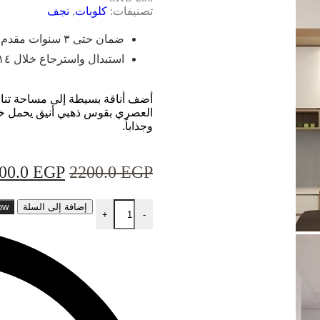
تصنيفات:
كلوبات
,
نجف
ضمان حتى ٣ سنوات مقدم من وهج
استبدال واسترجاع خلال ١٤ يوم
أضف أناقة بسيطة إلى مساحة تناول 
العصري بقوس ذهبي أنيق يحمل خمس
وجذاباً.
00.0
EGP
2200.0
EGP
إضافة إلى السلة
ow
+
-