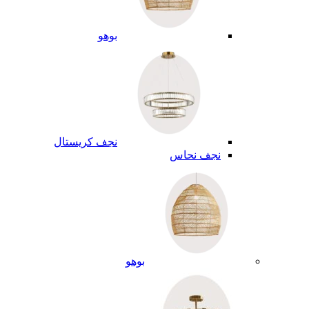
بوهو
نجف كريستال
نجف نحاس
بوهو