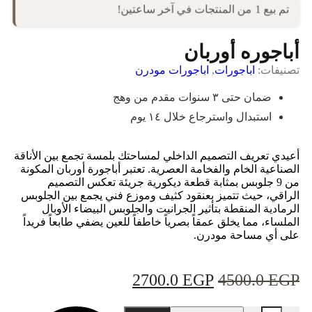
تم بيع 1 من المنتجات في آخر ساعتين!
أباجوره أوربان
تصنيفات:
اباجورات
,
اباجورات مودرن
ضمان حتى ٣ سنوات مقدم من وهج
استبدال واسترجاع خلال ١٤ يوم
أعيدي تعريف التصميم الداخلي لمساحتك بلمسة تجمع بين الأناقة
الصناعية الخام والفخامة العصرية. تعتبر أباجورة أوربان المكونة
من 9 جلوبس بمثابة قطعة ديكورية جريئة تعكس التصميم
الراقي، حيث تتميز بعنقود كثيف وموزع فني يجمع بين الجلوبس
الرمادية المنقطة بتأثير الجرانيت والجلوبس البيضاء الأوبال
الملساء، مما يخلق عمقاً بصرياً خاطفاً للعين يضفي طابعاً فريداً
على أي مساحة مودرن.
2700.0
EGP
4500.0
EGP