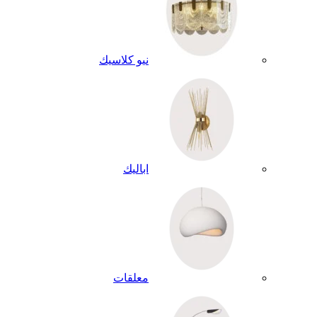
نيو كلاسيك
اباليك
معلقات