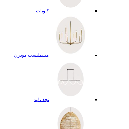
كلوبات
مينيمليست مودرن
نجف ليد