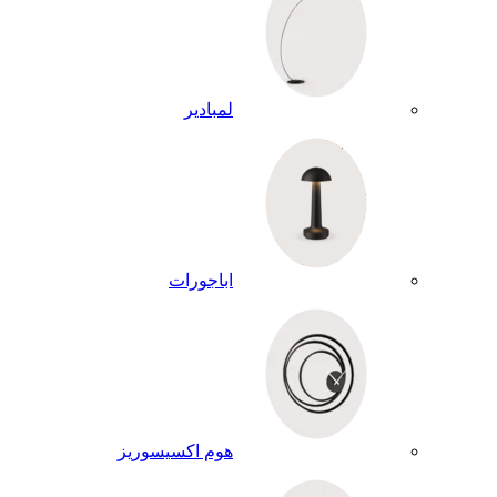
لمبادير
اباجورات
هوم اكسيسوريز