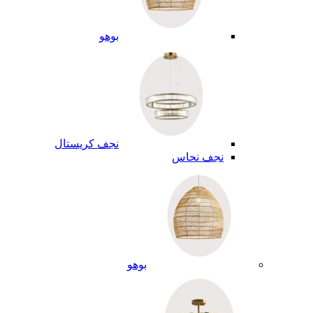
بوهو
نجف كريستال
نجف نحاس
بوهو