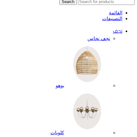
Search
القائمة
التصنيفات
نجف
نجف نحاس
بوهو
كلوبات