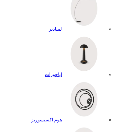
لمبادير
اباجورات
هوم اكسيسوريز