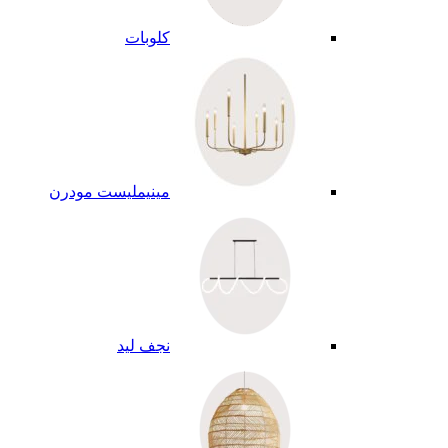
كلوبات
مينيمليست مودرن
نجف ليد