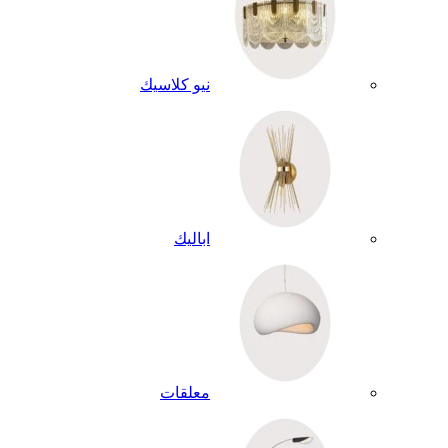
نيو كلاسيك
اباليك
معلقات