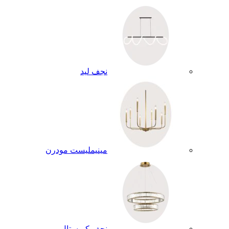
نجف ليد
مينيمليست مودرن
نجف كريستال