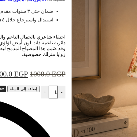
ضمان حتى ٣ سنوات مقدم من وهج
استبدال واسترجاع خلال ١٤ يوم
احتفاء شاعري بالجمال الناعم وال
دائرية ناعمة ذات لون أبيض لؤلؤي 
وقد صُمم هذا المصباح المدمج ليضف
زوايا منزلك خصوصية.
00.0
EGP
1000.0
EGP
إضافة إلى السلة
ow
+
-