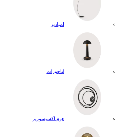
لمبادير
اباجورات
هوم اكسيسوريز