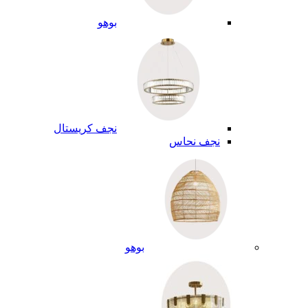
بوهو
نجف كريستال
نجف نحاس
بوهو