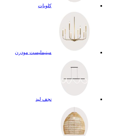
كلوبات
مينيمليست مودرن
نجف ليد