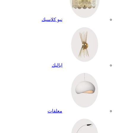
نيو كلاسيك
اباليك
معلقات