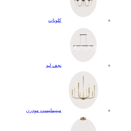
كلوبات
نجف ليد
مينيمليست مودرن