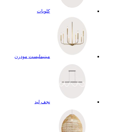
كلوبات
مينيمليست مودرن
نجف ليد