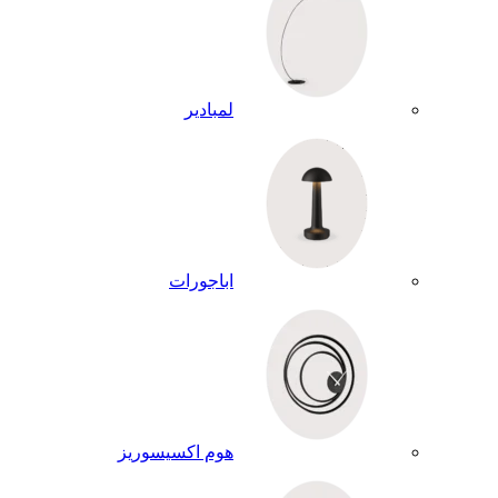
لمبادير
اباجورات
هوم اكسيسوريز