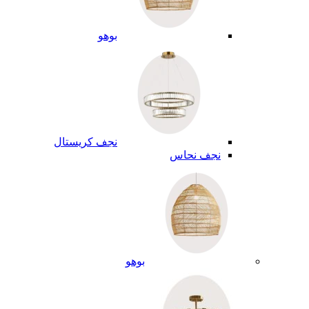
بوهو
نجف كريستال
نجف نحاس
بوهو