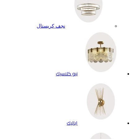
نجف كريستال
نيو كلاسيك
اباليك