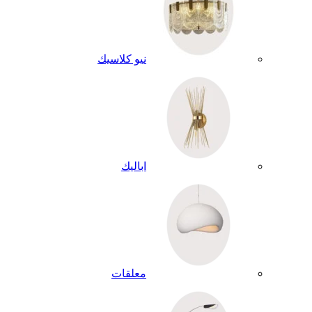
نيو كلاسيك
اباليك
معلقات