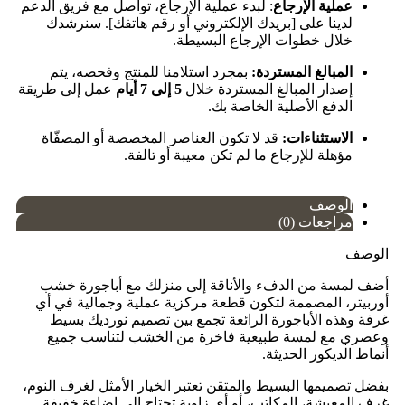
عملية الإرجاع
: لبدء عملية الإرجاع، تواصل مع فريق الدعم
لدينا على [بريدك الإلكتروني أو رقم هاتفك]. سنرشدك
خلال خطوات الإرجاع البسيطة.
المبالغ المستردة:
بمجرد استلامنا للمنتج وفحصه، يتم
إصدار المبالغ المستردة خلال
5 إلى 7 أيام
عمل إلى طريقة
الدفع الأصلية الخاصة بك.
الاستثناءات:
قد لا تكون العناصر المخصصة أو المصفّاة
مؤهلة للإرجاع ما لم تكن معيبة أو تالفة.
الوصف
مراجعات (0)
الوصف
أضف لمسة من الدفء والأناقة إلى منزلك مع أباجورة خشب
أوربيتر، المصممة لتكون قطعة مركزية عملية وجمالية في أي
غرفة وهذه الأباجورة الرائعة تجمع بين تصميم نورديك بسيط
وعصري مع لمسة طبيعية فاخرة من الخشب لتناسب جميع
أنماط الديكور الحديثة.
بفضل تصميمها البسيط والمتقن تعتبر الخيار الأمثل لغرف النوم،
غرف المعيشة، المكاتب، أو أي زاوية تحتاج إلى إضاءة خفيفة