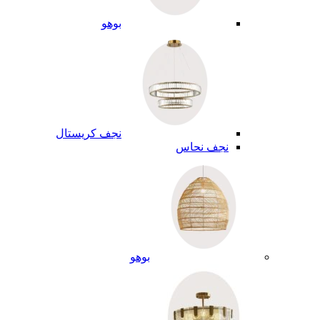
بوهو
نجف كريستال
نجف نحاس
بوهو