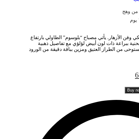
ي وفن الأزهار. يأتي مصباح “بلوسوم” الطاولي بارتفاع
بقاعدة منحنية ببراعة ذات لون أبيض لؤلؤي مع تفاصيل ذهبية
توحى من الطراز العتيق ومزين بباقة دقيقة من الورود
6
Buy n