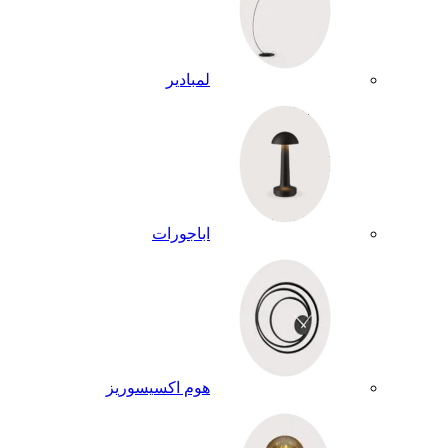
لمبادير
اباجورات
هوم اكسيسوريز