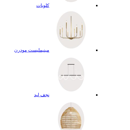
كلوبات
مينيمليست مودرن
نجف ليد