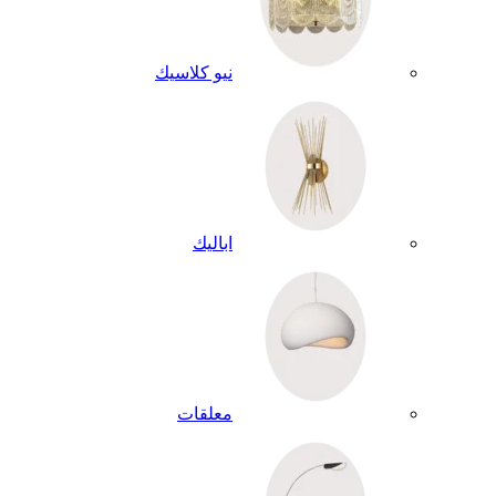
نيو كلاسيك
اباليك
معلقات