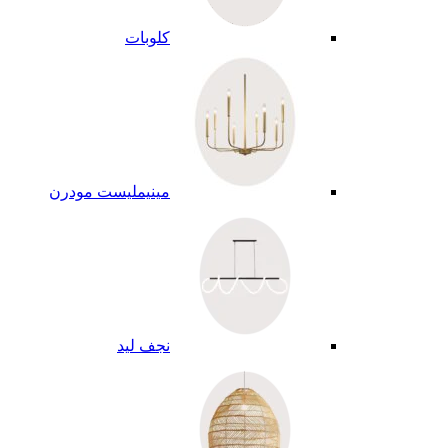
كلوبات
مينيمليست مودرن
نجف ليد