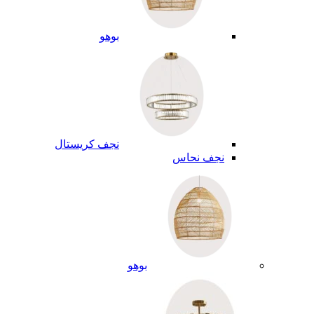
بوهو
نجف كريستال
نجف نحاس
بوهو