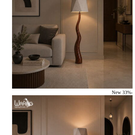
New
-33%