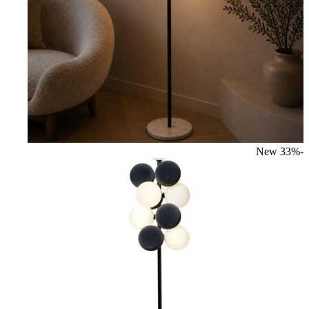
New
-33%