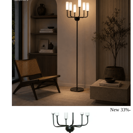
New
-33%