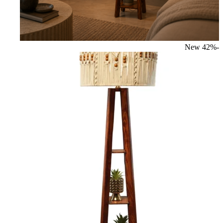
New
-42%