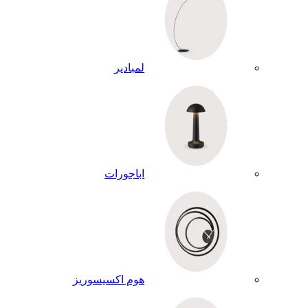
لمبادير
اباجورات
هوم اكسيسوريز