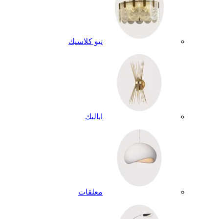
نيو كلاسيك
اباليك
معلقات