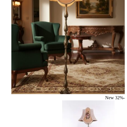
New
-32%