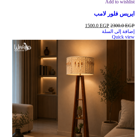
Add to wishlist
ايريس فلور لامب
1500.0
EGP
2300.0
EGP
إضافة إلى السلة
Quick view